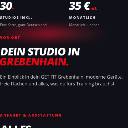
30
35 €
+
mtl.
STUDIOS INKL.
MONATLICH
Eine Karte, ganz Deutschland
Monatlich kündbar
VOR ORT
DEIN STUDIO IN
GREBENHAIN.
Ein Einblick in dein GET FIT Grebenhain: moderne Geräte,
freie Flächen und alles, was du fürs Training brauchst.
01
02
03
04
05
06
ANFAHRT & AUSSTATTUNG