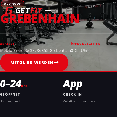
BOUTIQUE
GREBENHAIN
ADRESSE
ÖFFNUNGSZEITEN
Metzloserstraße 38, 36355 Grebenhain
0–24 Uhr
MITGLIED WERDEN
0–24
App
Uhr
GEÖFFNET
CHECK-IN
365 Tage im Jahr
Zutritt per Smartphone