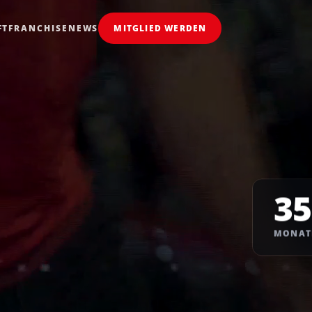
FT
FRANCHISE
NEWS
MITGLIED WERDEN
.
35
MONAT