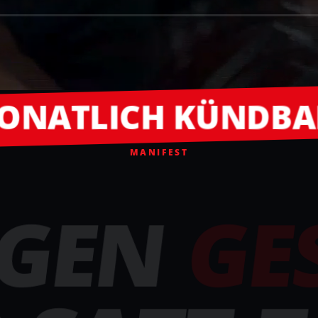
CH KÜNDBAR
365 T
MANIFEST
GEN
GE