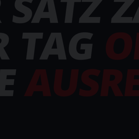
R
SATZ
Z
R
TAG
O
E
AUSRE